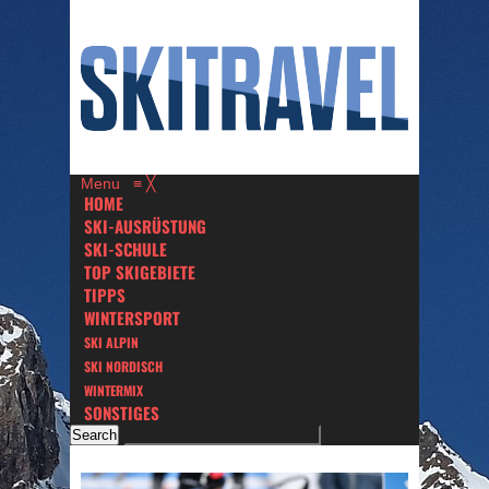
Menu
≡
╳
HOME
SKI-AUSRÜSTUNG
SKI-SCHULE
TOP SKIGEBIETE
TIPPS
WINTERSPORT
SKI ALPIN
SKI NORDISCH
WINTERMIX
SONSTIGES