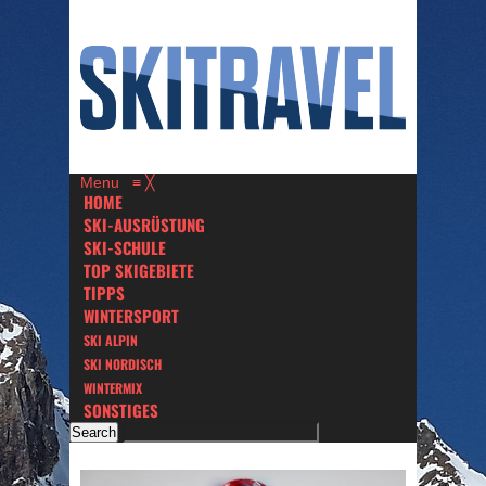
Menu
≡
╳
HOME
SKI-AUSRÜSTUNG
SKI-SCHULE
TOP SKIGEBIETE
TIPPS
WINTERSPORT
SKI ALPIN
SKI NORDISCH
WINTERMIX
SONSTIGES