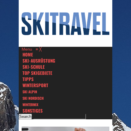
Menu
≡
╳
HOME
SKI-AUSRÜSTUNG
SKI-SCHULE
TOP SKIGEBIETE
TIPPS
WINTERSPORT
SKI ALPIN
SKI NORDISCH
WINTERMIX
SONSTIGES