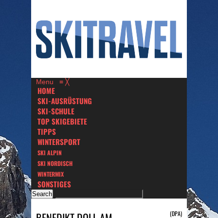
Menu
≡
╳
HOME
SKI-AUSRÜSTUNG
SKI-SCHULE
TOP SKIGEBIETE
TIPPS
WINTERSPORT
SKI ALPIN
SKI NORDISCH
WINTERMIX
SONSTIGES
(DPA)
BENEDIKT DOLL AM