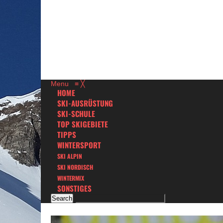
Menu
≡
╳
HOME
SKI-AUSRÜSTUNG
SKI-SCHULE
TOP SKIGEBIETE
TIPPS
WINTERSPORT
SKI ALPIN
SKI NORDISCH
WINTERMIX
SONSTIGES