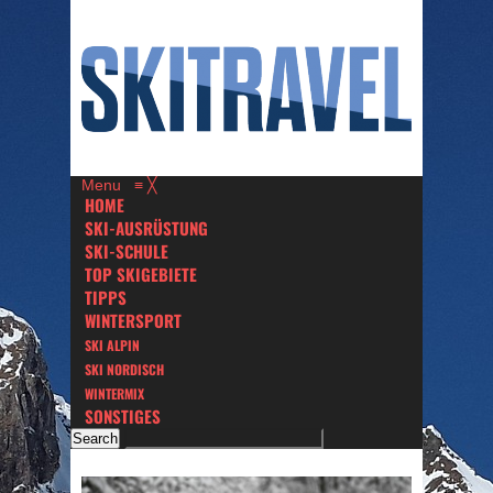
Menu
≡
╳
HOME
SKI-AUSRÜSTUNG
SKI-SCHULE
TOP SKIGEBIETE
TIPPS
WINTERSPORT
SKI ALPIN
SKI NORDISCH
WINTERMIX
SONSTIGES