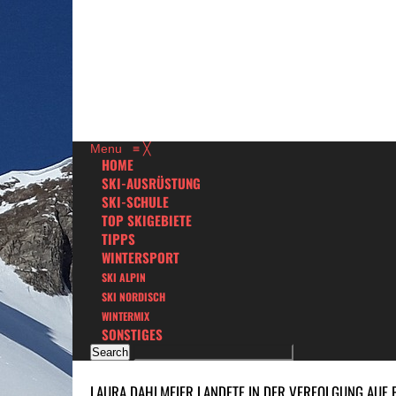
Menu
≡
╳
HOME
SKI-AUSRÜSTUNG
SKI-SCHULE
TOP SKIGEBIETE
TIPPS
WINTERSPORT
SKI ALPIN
SKI NORDISCH
WINTERMIX
SONSTIGES
LAURA DAHLMEIER LANDETE IN DER VERFOLGUNG AUF P