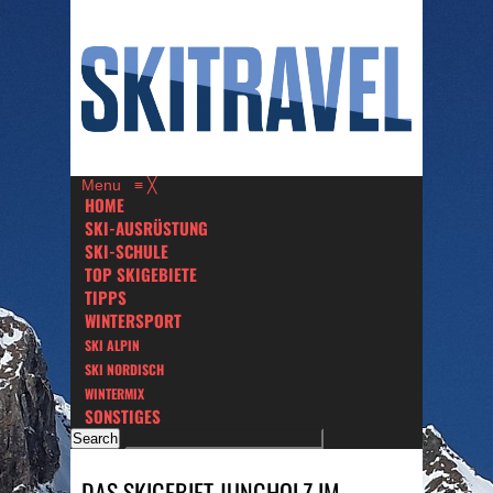
Menu
≡
╳
HOME
SKI-AUSRÜSTUNG
SKI-SCHULE
TOP SKIGEBIETE
TIPPS
WINTERSPORT
SKI ALPIN
SKI NORDISCH
WINTERMIX
SONSTIGES
DAS SKIGEBIET JUNGHOLZ IM