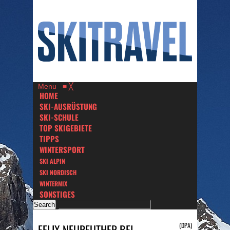
Menu
≡
╳
HOME
SKI-AUSRÜSTUNG
SKI-SCHULE
TOP SKIGEBIETE
TIPPS
WINTERSPORT
SKI ALPIN
SKI NORDISCH
WINTERMIX
SONSTIGES
(DPA)
FELIX NEUREUTHER BEI