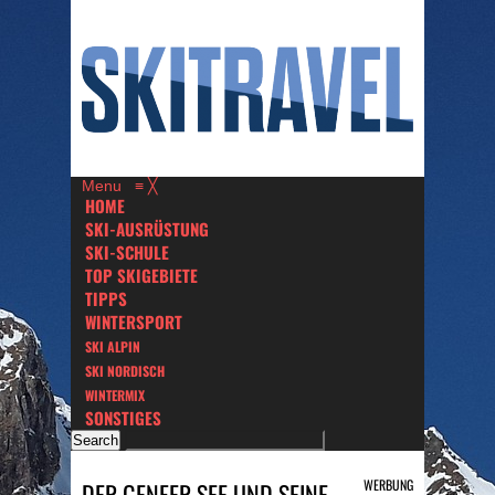
Menu
≡
╳
HOME
SKI-AUSRÜSTUNG
SKI-SCHULE
TOP SKIGEBIETE
TIPPS
WINTERSPORT
SKI ALPIN
SKI NORDISCH
WINTERMIX
SONSTIGES
WERBUNG
DER GENFER SEE UND SEINE