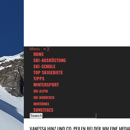
Menu
≡
╳
HOME
SKI-AUSRÜSTUNG
SKI-SCHULE
TOP SKIGEBIETE
TIPPS
WINTERSPORT
SKI ALPIN
SKI NORDISCH
WINTERMIX
SONSTIGES
VANESSA HINZ UND CO. PEILEN BEI DER WM EINE MEDA