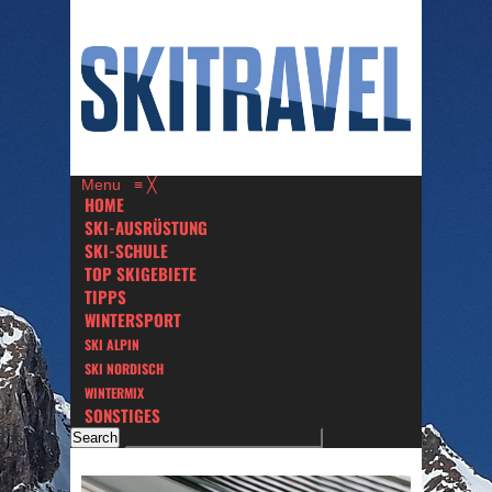
Menu
≡
╳
HOME
SKI-AUSRÜSTUNG
SKI-SCHULE
TOP SKIGEBIETE
TIPPS
WINTERSPORT
SKI ALPIN
SKI NORDISCH
WINTERMIX
SONSTIGES