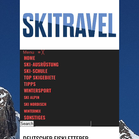
Menu
≡
╳
HOME
SKI-AUSRÜSTUNG
SKI-SCHULE
TOP SKIGEBIETE
TIPPS
WINTERSPORT
SKI ALPIN
SKI NORDISCH
WINTERMIX
SONSTIGES
DEUTSCHER EISKLETTERER