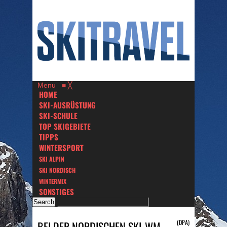
Menu
≡
╳
HOME
SKI-AUSRÜSTUNG
SKI-SCHULE
TOP SKIGEBIETE
TIPPS
WINTERSPORT
SKI ALPIN
SKI NORDISCH
WINTERMIX
SONSTIGES
(DPA)
BEI DER NORDISCHEN SKI-WM