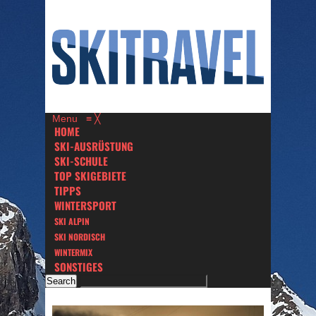
Menu
≡
╳
HOME
SKI-AUSRÜSTUNG
SKI-SCHULE
TOP SKIGEBIETE
TIPPS
WINTERSPORT
SKI ALPIN
SKI NORDISCH
WINTERMIX
SONSTIGES