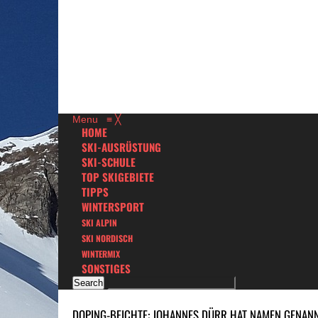
Menu
≡
╳
HOME
SKI-AUSRÜSTUNG
SKI-SCHULE
TOP SKIGEBIETE
TIPPS
WINTERSPORT
SKI ALPIN
SKI NORDISCH
WINTERMIX
SONSTIGES
DOPING-BEICHTE: JOHANNES DÜRR HAT NAMEN GENAN