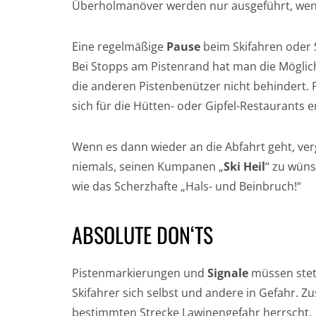
Überholmanöver werden nur ausgeführt, wenn
Eine regelmäßige
Pause
beim Skifahren oder 
Bei Stopps am Pistenrand hat man die Möglich
die anderen Pistenbenützer nicht behindert. Fa
sich für die Hütten- oder Gipfel-Restaurants 
Wenn es dann wieder an die Abfahrt geht, verg
niemals, seinen Kumpanen „
Ski Heil
“ zu wüns
wie das Scherzhafte „Hals- und Beinbruch!“
ABSOLUTE DON‘TS
Pistenmarkierungen und
Signale
müssen stet
Skifahrer sich selbst und andere in Gefahr. Z
bestimmten Strecke Lawinengefahr herrscht.