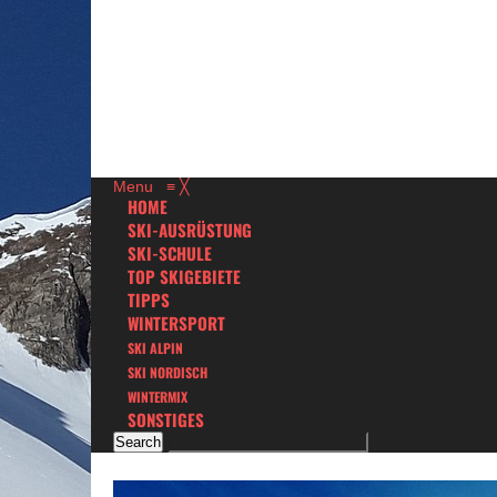
Menu
≡
╳
HOME
SKI-AUSRÜSTUNG
SKI-SCHULE
TOP SKIGEBIETE
TIPPS
WINTERSPORT
SKI ALPIN
SKI NORDISCH
WINTERMIX
SONSTIGES