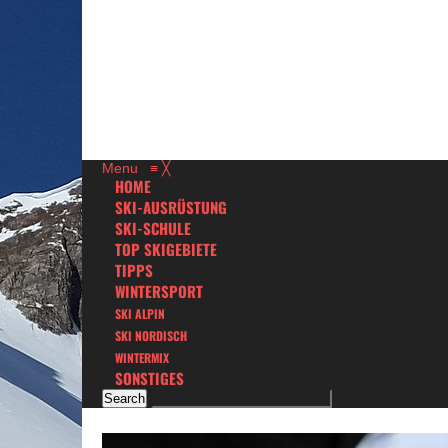
Menu
≡
╳
HOME
SKI-AUSRÜSTUNG
SKI-SCHULE
TOP SKIGEBIETE
TIPPS
WINTERSPORT
SKI ALPIN
SKI NORDISCH
WINTERMIX
SONSTIGES