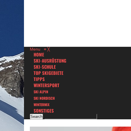
Menu
≡
╳
HOME
SKI-AUSRÜSTUNG
SKI-SCHULE
TOP SKIGEBIETE
TIPPS
WINTERSPORT
SKI ALPIN
SKI NORDISCH
WINTERMIX
SONSTIGES