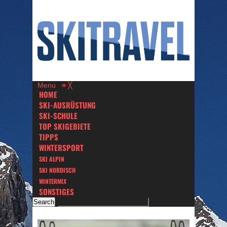
Menu
≡
╳
HOME
SKI-AUSRÜSTUNG
SKI-SCHULE
TOP SKIGEBIETE
TIPPS
WINTERSPORT
SKI ALPIN
SKI NORDISCH
WINTERMIX
SONSTIGES