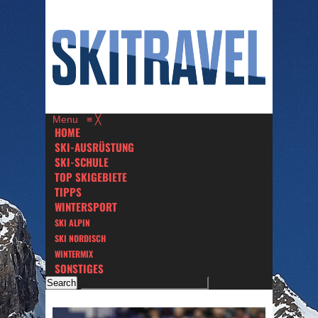
Menu
≡
╳
HOME
SKI-AUSRÜSTUNG
SKI-SCHULE
TOP SKIGEBIETE
TIPPS
WINTERSPORT
SKI ALPIN
SKI NORDISCH
WINTERMIX
SONSTIGES