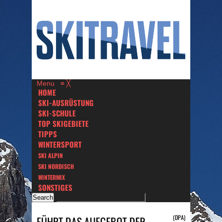
Menu
≡
╳
HOME
SKI-AUSRÜSTUNG
SKI-SCHULE
TOP SKIGEBIETE
TIPPS
WINTERSPORT
SKI ALPIN
SKI NORDISCH
WINTERMIX
SONSTIGES
(DPA)
FÜHRT DAS AUFGEBOT DER