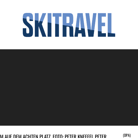
(DPA)
M AUF DEM ACHTEN PLATZ. FOTO: PETER KNEFFEL PETER