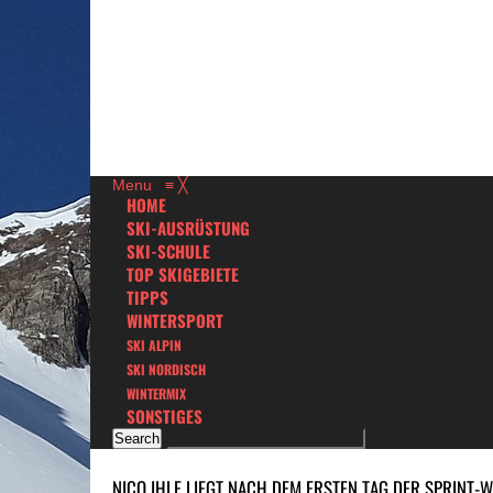
Menu
≡
╳
HOME
SKI-AUSRÜSTUNG
SKI-SCHULE
TOP SKIGEBIETE
TIPPS
WINTERSPORT
SKI ALPIN
SKI NORDISCH
WINTERMIX
SONSTIGES
NICO IHLE LIEGT NACH DEM ERSTEN TAG DER SPRINT-W