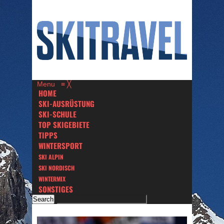
Menu
≡
╳
HOME
SKI-AUSRÜSTUNG
SKI-SCHULE
TOP SKIGEBIETE
TIPPS
WINTERSPORT
SKI ALPIN
SKI NORDISCH
WINTERMIX
SONSTIGES