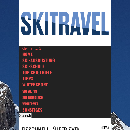
Menu
≡
╳
HOME
SKI-AUSRÜSTUNG
SKI-SCHULE
TOP SKIGEBIETE
TIPPS
WINTERSPORT
SKI ALPIN
SKI NORDISCH
WINTERMIX
SONSTIGES
(DPA)
EISSCHNELLLÄUFER SVEN