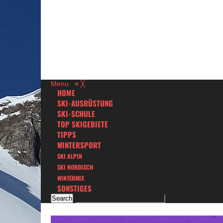
Menu
≡
╳
HOME
SKI-AUSRÜSTUNG
SKI-SCHULE
TOP SKIGEBIETE
TIPPS
WINTERSPORT
SKI ALPIN
SKI NORDISCH
WINTERMIX
SONSTIGES