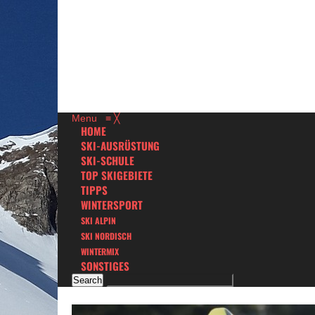
Menu
≡
╳
HOME
SKI-AUSRÜSTUNG
SKI-SCHULE
TOP SKIGEBIETE
TIPPS
WINTERSPORT
SKI ALPIN
SKI NORDISCH
WINTERMIX
SONSTIGES