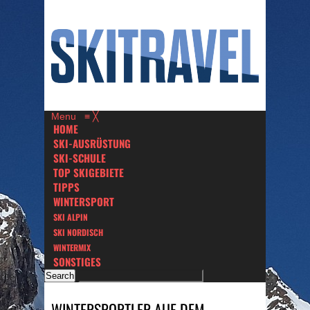
Menu
≡
╳
HOME
SKI-AUSRÜSTUNG
SKI-SCHULE
TOP SKIGEBIETE
TIPPS
WINTERSPORT
SKI ALPIN
SKI NORDISCH
WINTERMIX
SONSTIGES
WINTERSPORTLER AUF DEM