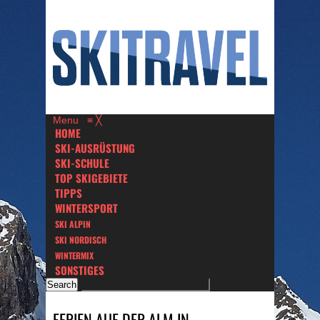
Menu
≡
╳
HOME
SKI-AUSRÜSTUNG
SKI-SCHULE
TOP SKIGEBIETE
TIPPS
WINTERSPORT
SKI ALPIN
SKI NORDISCH
WINTERMIX
SONSTIGES
FERIEN AUF DER ALM IN