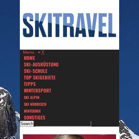
Menu
≡
╳
HOME
SKI-AUSRÜSTUNG
SKI-SCHULE
TOP SKIGEBIETE
TIPPS
WINTERSPORT
SKI ALPIN
SKI NORDISCH
WINTERMIX
SONSTIGES