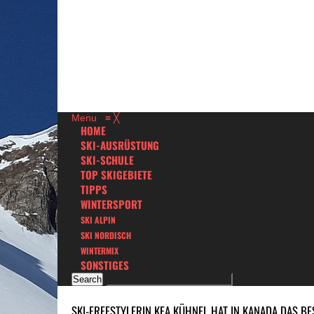
Menu
≡
╳
HOME
SKI-AUSRÜSTUNG
SKI-SCHULE
TOP SKIGEBIETE
TIPPS
WINTERSPORT
SKI ALPIN
SKI NORDISCH
WINTERMIX
SONSTIGES
SKI-FREESTYLERIN KEA KÜHNEL HAT IN KANADA DAS BE