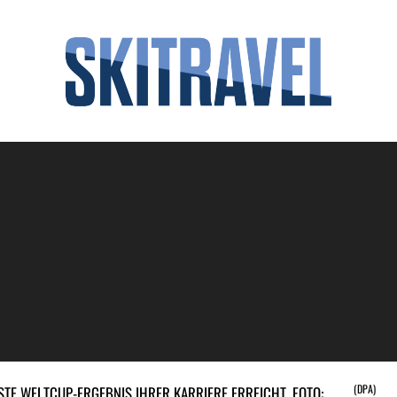
(DPA)
STE WELTCUP-ERGEBNIS IHRER KARRIERE ERREICHT. FOTO: