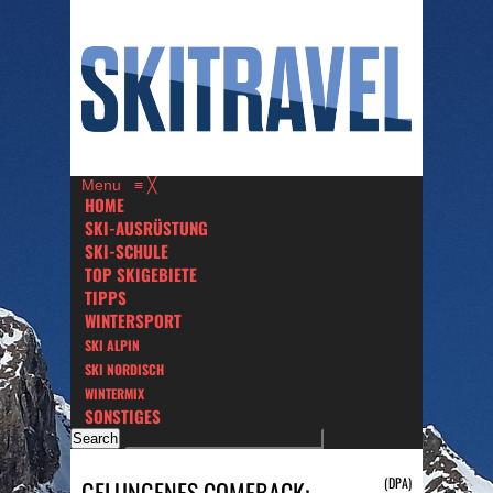
Menu
≡
╳
HOME
SKI-AUSRÜSTUNG
SKI-SCHULE
TOP SKIGEBIETE
TIPPS
WINTERSPORT
SKI ALPIN
SKI NORDISCH
WINTERMIX
SONSTIGES
(DPA)
GELUNGENES COMEBACK: