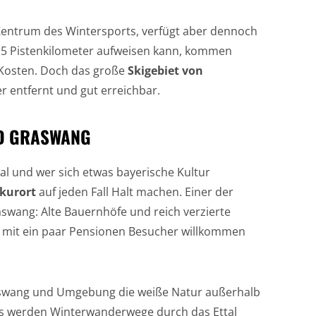
Zentrum des Wintersports, verfügt aber dennoch
15 Pistenkilometer aufweisen kann, kommen
e Kosten. Doch das große
Skigebiet von
er entfernt und gut erreichbar.
ND GRASWANG
l und wer sich etwas bayerische Kultur
kurort
auf jeden Fall Halt machen. Einer der
raswang: Alte Bauernhöfe und reich verzierte
s mit ein paar Pensionen Besucher willkommen
aswang und Umgebung die weiße Natur außerhalb
 Es werden Winterwanderwege durch das Ettal