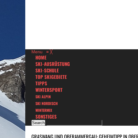
Menu
≡
╳
HOME
SKI-AUSRÜSTUNG
SKI-SCHULE
TOP SKIGEBIETE
TIPPS
WINTERSPORT
SKI ALPIN
SKI NORDISCH
WINTERMIX
SONSTIGES
GRASWANG UND OBERAMMERGAU: GEHEIMTIPP IN OBE