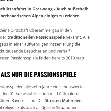
chlittenfahrt in Graswang – Auch außerhalb
berbayerischen Alpen einiges zu erleben.
ie kleine Ortschaft Oberammergau in den
 der
traditionellen Passionsspiele
bekannt. Alle
aus in einer aufwendigen Inszenierung die
ockt tausende Besucher an und verhalf
en Passionsspiele finden bereits 2010 statt!
ALS NUR DIE PASSIONSSPIELE
ionsspielen alle zehn Jahre ein sehenswertes
unden für seine zahlreichen mit Lüftlmalerei
 Süden Bayerns sind. Die
ältesten Malereien
religiöse als auch alltägliche Situationen.