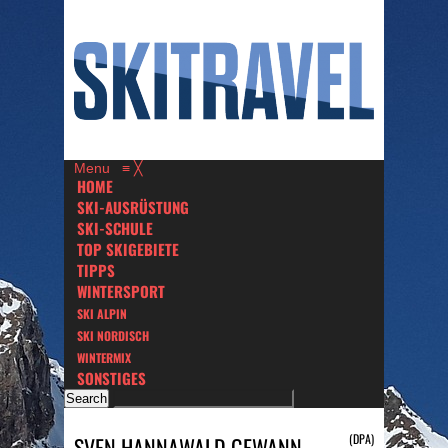
Menu
≡
╳
HOME
SKI-AUSRÜSTUNG
SKI-SCHULE
TOP SKIGEBIETE
TIPPS
WINTERSPORT
SKI ALPIN
SKI NORDISCH
WINTERMIX
SONSTIGES
(DPA)
SVEN HANNAWALD GEWANN