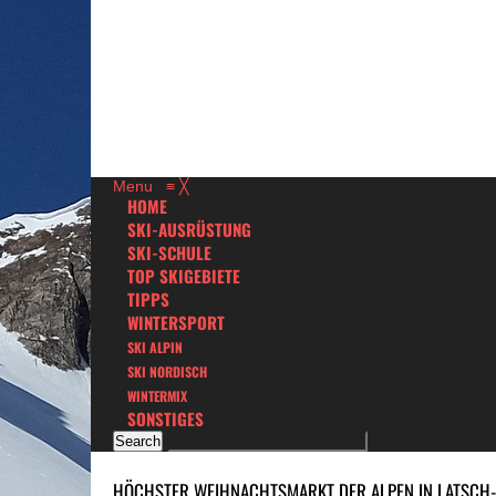
Menu
≡
╳
HOME
SKI-AUSRÜSTUNG
SKI-SCHULE
TOP SKIGEBIETE
TIPPS
WINTERSPORT
SKI ALPIN
SKI NORDISCH
WINTERMIX
SONSTIGES
HÖCHSTER WEIHNACHTSMARKT DER ALPEN IN LATSCH