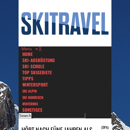
Menu
≡
╳
HOME
SKI-AUSRÜSTUNG
SKI-SCHULE
TOP SKIGEBIETE
TIPPS
WINTERSPORT
SKI ALPIN
SKI NORDISCH
WINTERMIX
SONSTIGES
(DPA)
HÖRT NACH FÜNF JAHREN ALS