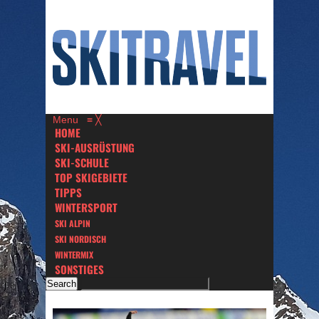
Menu
≡
╳
HOME
SKI-AUSRÜSTUNG
SKI-SCHULE
TOP SKIGEBIETE
TIPPS
WINTERSPORT
SKI ALPIN
SKI NORDISCH
WINTERMIX
SONSTIGES