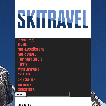
Menu
≡
╳
HOME
SKI-AUSRÜSTUNG
SKI-SCHULE
TOP SKIGEBIETE
TIPPS
WINTERSPORT
SKI ALPIN
SKI NORDISCH
WINTERMIX
SONSTIGES
VLOGO