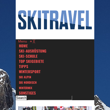
Menu
≡
╳
HOME
SKI-AUSRÜSTUNG
SKI-SCHULE
TOP SKIGEBIETE
TIPPS
WINTERSPORT
SKI ALPIN
SKI NORDISCH
WINTERMIX
SONSTIGES