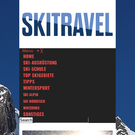
Menu
≡
╳
HOME
SKI-AUSRÜSTUNG
SKI-SCHULE
TOP SKIGEBIETE
TIPPS
WINTERSPORT
SKI ALPIN
SKI NORDISCH
WINTERMIX
SONSTIGES