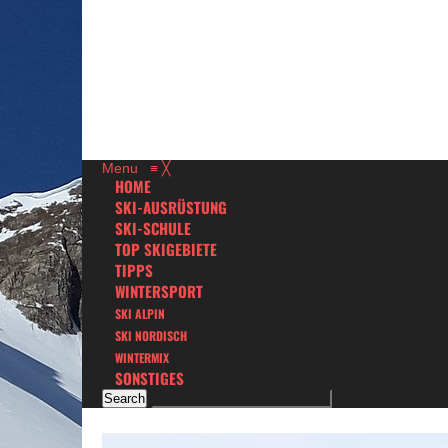
Menu
≡
╳
HOME
SKI-AUSRÜSTUNG
SKI-SCHULE
TOP SKIGEBIETE
TIPPS
WINTERSPORT
SKI ALPIN
SKI NORDISCH
WINTERMIX
SONSTIGES