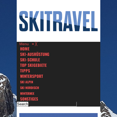
Menu
≡
╳
HOME
SKI-AUSRÜSTUNG
SKI-SCHULE
TOP SKIGEBIETE
TIPPS
WINTERSPORT
SKI ALPIN
SKI NORDISCH
WINTERMIX
SONSTIGES