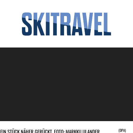
(DPA)
 EIN STÜCK NÄHER GERÜCKT. FOTO: MARKKU ULANDER