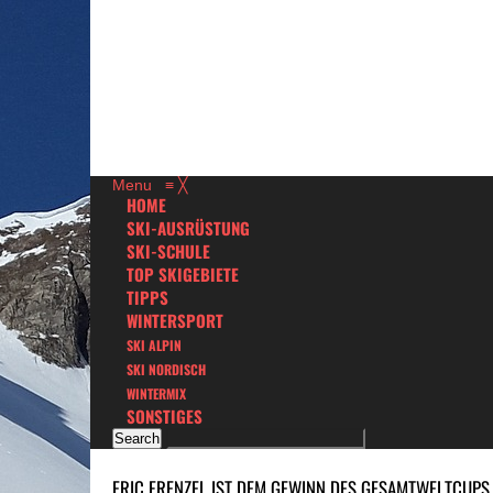
Menu
≡
╳
HOME
SKI-AUSRÜSTUNG
SKI-SCHULE
TOP SKIGEBIETE
TIPPS
WINTERSPORT
SKI ALPIN
SKI NORDISCH
WINTERMIX
SONSTIGES
ERIC FRENZEL IST DEM GEWINN DES GESAMTWELTCUPS