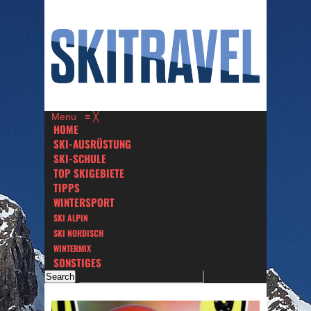
Menu
≡
╳
HOME
SKI-AUSRÜSTUNG
SKI-SCHULE
TOP SKIGEBIETE
TIPPS
WINTERSPORT
SKI ALPIN
SKI NORDISCH
WINTERMIX
SONSTIGES