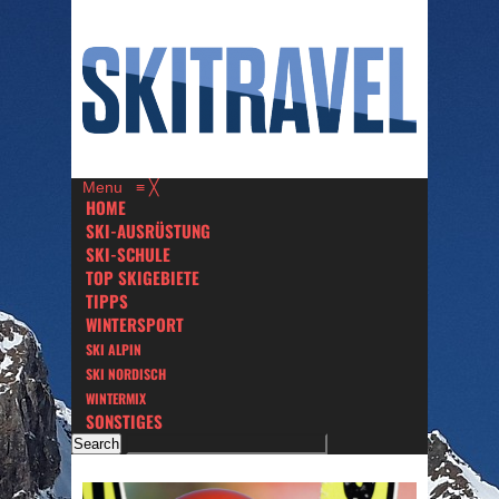
Menu
≡
╳
HOME
SKI-AUSRÜSTUNG
SKI-SCHULE
TOP SKIGEBIETE
TIPPS
WINTERSPORT
SKI ALPIN
SKI NORDISCH
WINTERMIX
SONSTIGES