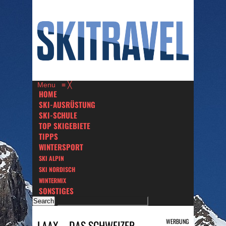
Menu
≡
╳
HOME
SKI-AUSRÜSTUNG
SKI-SCHULE
TOP SKIGEBIETE
TIPPS
WINTERSPORT
SKI ALPIN
SKI NORDISCH
WINTERMIX
SONSTIGES
WERBUNG
LAAX – DAS SCHWEIZER