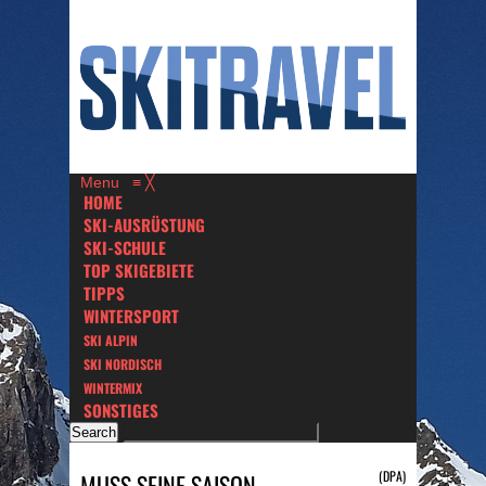
Menu
≡
╳
HOME
SKI-AUSRÜSTUNG
SKI-SCHULE
TOP SKIGEBIETE
TIPPS
WINTERSPORT
SKI ALPIN
SKI NORDISCH
WINTERMIX
SONSTIGES
(DPA)
MUSS SEINE SAISON