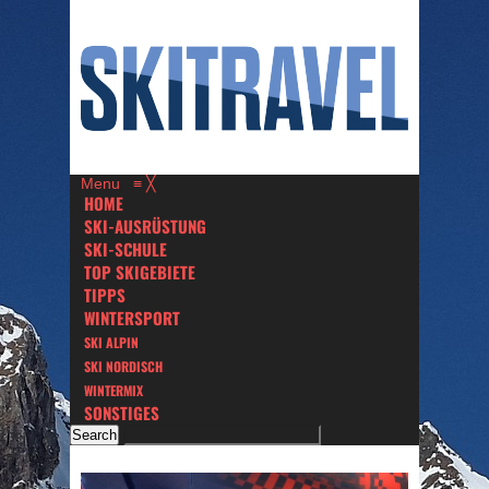
Menu
≡
╳
HOME
SKI-AUSRÜSTUNG
SKI-SCHULE
TOP SKIGEBIETE
TIPPS
WINTERSPORT
SKI ALPIN
SKI NORDISCH
WINTERMIX
SONSTIGES