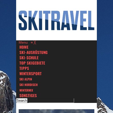
Menu
≡
╳
HOME
SKI-AUSRÜSTUNG
SKI-SCHULE
TOP SKIGEBIETE
TIPPS
WINTERSPORT
SKI ALPIN
SKI NORDISCH
WINTERMIX
SONSTIGES