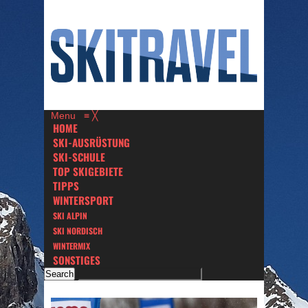
Menu
≡
╳
HOME
SKI-AUSRÜSTUNG
SKI-SCHULE
TOP SKIGEBIETE
TIPPS
WINTERSPORT
SKI ALPIN
SKI NORDISCH
WINTERMIX
SONSTIGES